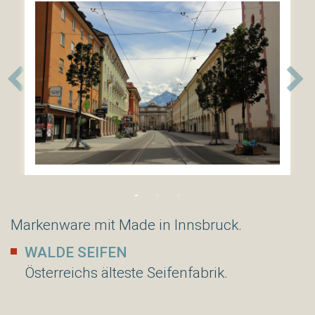
***
Nockhofweg
28
A6162
Mutters
/
Tirol
Österreich
Tel:+43(0)512
54
85
35
info@hotel-
schieferle.at
Markenware mit Made in Innsbruck.
WALDE SEIFEN
Google
Österreichs älteste Seifenfabrik.
Map