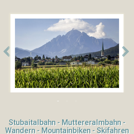
***
Nockhofweg
28
A6162
Mutters
/
Tirol
Österreich
Tel:+43(0)512
54
85
35
info@hotel-
schieferle.at
Google
Map
Stubaitalbahn - Muttereralmbahn -
Wandern - Mountainbiken - Skifahren