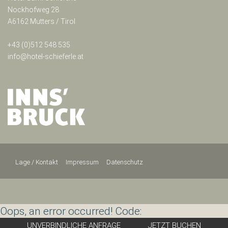
Nockhofweg 28
A6162 Mutters / Tirol
+43 (0)512 548 535
info@hotel-schieferle.at
Lage / Kontakt
Impressum
Datenschutz
Oops, an error occurred! Code:
20260806084030585da9de
UNVERBINDLICHE
ANFRAGE
JETZT
BUCHEN