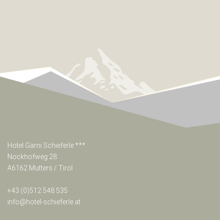
***
Nockhofweg
28
A6162
Mutters
/
Tirol
Österreich
Tel:+43(0)512
54
85
35
info@hotel-
schieferle.at
Hotel Garni Schieferle ***
Nockhofweg 28
A6162 Mutters / Tirol
Google
+43 (0)512 548 535
Map
info@hotel-schieferle.at