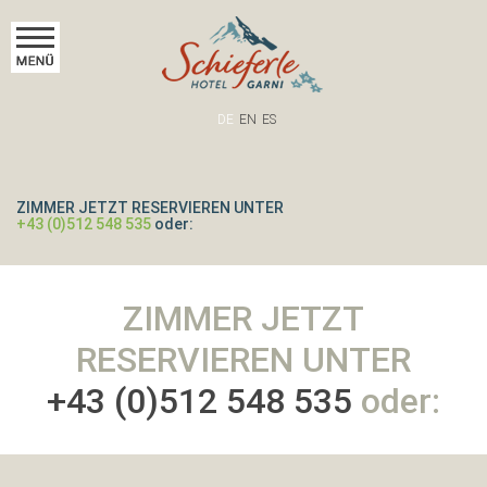
X
HOME
UNSER
AKTIVITÄTEN
INNSBRUCK
KONTAKT
ONLINE
JOBS
DE
EN
ES
HOTEL
CITY
BUCHEN
ZIMMER JETZT RESERVIEREN UNTER
+43 (0)512 548 535
oder:
>
Unverbindliche
Anfrage
>
ZIMMER JETZT
Jetzt
RESERVIEREN UNTER
buchen!
+43 (0)512 548 535
oder:
Sporthotel
Schieferle