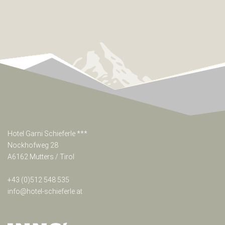
***
Nockhofweg
28
A6162
Mutters
/
Tirol
Österreich
Tel:+43(0)512
54
85
35
info@hotel-
Hotel Garni Schieferle ***
schieferle.at
Nockhofweg 28
A6162 Mutters / Tirol
+43 (0)512 548 535
Google
info@hotel-schieferle.at
Map